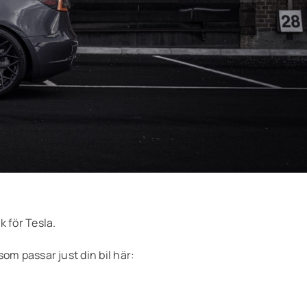
k för Tesla.
om passar just din bil här: