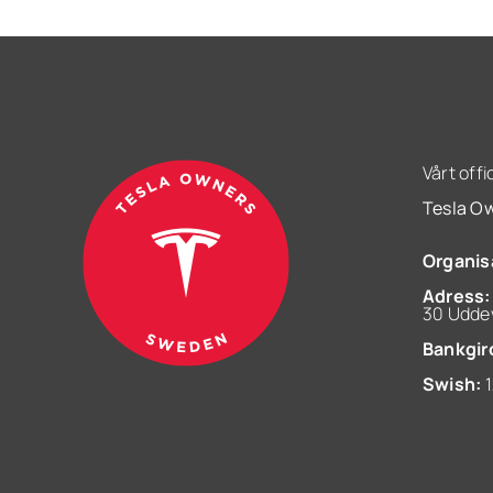
Vårt offi
Tesla O
Organis
Adress:
30 Uddev
Bankgir
Swish:
1