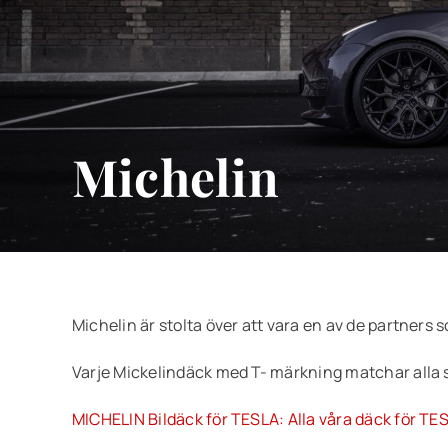
Michelin
Michelin är stolta över att vara en av de partners 
Varje Mickelindäck med T- märkning matchar alla spe
MICHELIN Bildäck för TESLA: Alla våra däck för T