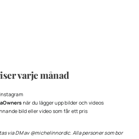
iser varje månad
Instagram
laOwners
när du lägger upp bilder och videos
nnande bild eller video som får ett pris
as via DM av @michelinnordic. Alla personer som bor