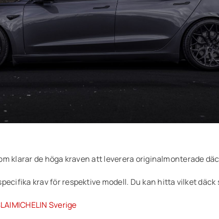
som klarar de höga kraven att leverera originalmonterade däc
cifika krav för respektive modell. Du kan hitta vilket däck s
ESLA|MICHELIN Sverige