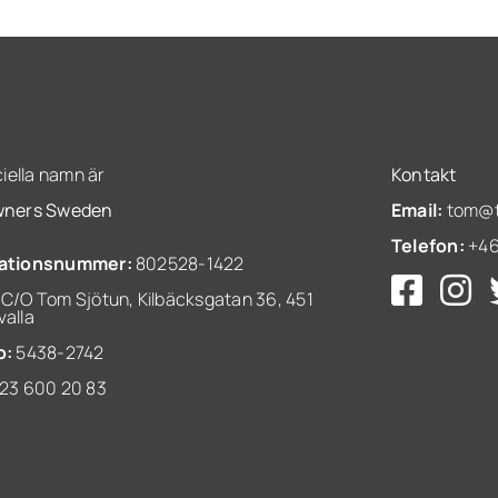
ciella namn är
Kontakt
wners Sweden
Email:
tom@t
Telefon:
+46
ationsnummer:
802528-1422
C/O Tom Sjötun, Kilbäcksgatan 36, 451
alla
o:
5438-2742
23 600 20 83